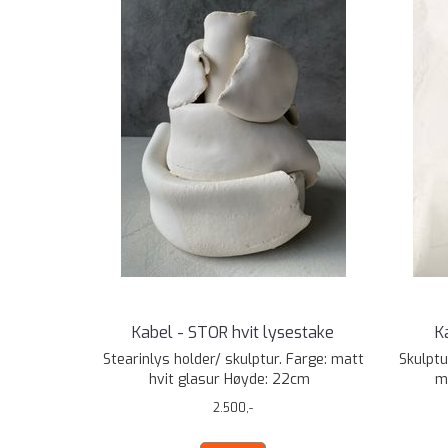
Kabel - STOR hvit lysestake
K
Stearinlys holder/ skulptur. Farge: matt
Skulptu
hvit glasur Høyde: 22cm
m
2.500,-