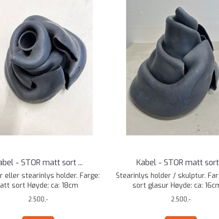
abel - STOR matt sort ...
Kabel - STOR matt sort .
r eller stearinlys holder. Farge:
Stearinlys holder / skulptur. Fa
att sort Høyde: ca: 18cm
sort glasur Høyde: ca: 16cm
2.500,-
2.500,-