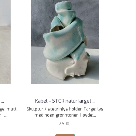
..
Kabel - STOR naturfarget ...
rge: matt
Skulptur / stearinlys holder. Farge: lys
 ...
med noen grønntoner. Høyde:...
2.500,-