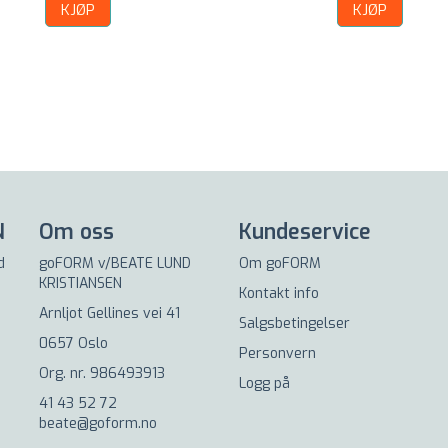
KJØP
KJØP
N
Om oss
Kundeservice
d
goFORM v/BEATE LUND
Om goFORM
KRISTIANSEN
Kontakt info
Arnljot Gellines vei 41
Salgsbetingelser
0657 Oslo
Personvern
Org. nr. 986493913
Logg på
41 43 52 72
beate@goform.no