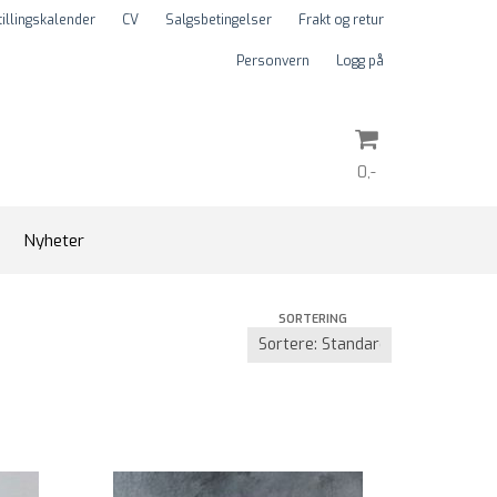
tillingskalender
CV
Salgsbetingelser
Frakt og retur
Personvern
Logg på
0,-
Nullstill
Nyheter
Trykk ENTER for å søke
SORTERING