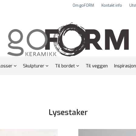
Om goFORM
Kontakt info
Uts
losser
Skulpturer
Til bordet
Til veggen
Inspirasjon
Lysestaker