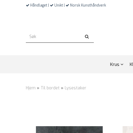
Håndlaget |
Unikt |
Norsk Kunsthåndverk
Krus
K
Hjem
»
Til bordet
»
Lysestaker