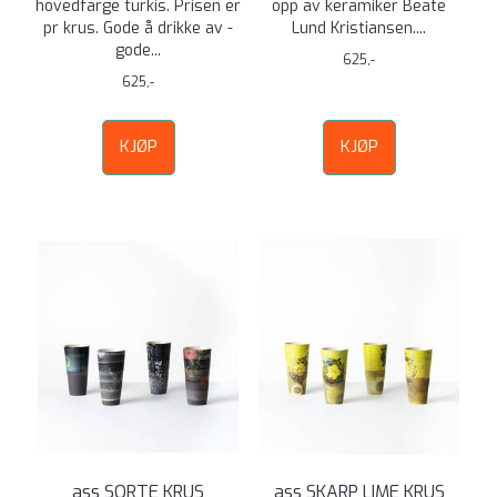
hovedfarge turkis. Prisen er
opp av keramiker Beate
pr krus. Gode å drikke av -
Lund Kristiansen....
gode...
625,-
625,-
KJØP
KJØP
ass SORTE KRUS
ass SKARP LIME KRUS