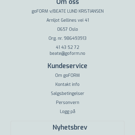
Om oss
goFORM v/BEATE LUND KRISTIANSEN
Arnljot Gellines vei 41
0657 Oslo
Org. nr. 986493913
41 43 52 72
beate@goform.no
Kundeservice
Om goFORM
Kontakt info
Salgsbetingelser
Personvern
Logg på
Nyhetsbrev