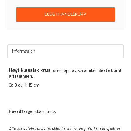
LEGG I HANDLEKURV
Informasjon
Høyt klassisk krus,
dreid opp
av keramiker
Beate Lund
Kristiansen.
Ca 3 dl, H: 15 cm
Hovedfarge:
skarp lime.
Alle krus dekoreres forskjellig ut i fra en palett og et spekter