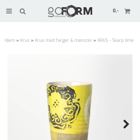
0,-
Hjem
»
Krus
»
Krus med farger & mønster
»
KRUS - Skarp lime
Nullstill
Trykk ENTER for å søke
Next