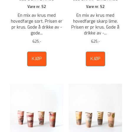
Vare nr. 52
Vare nr. 52
En mix av krus med
En mix av krus med
hovedfarge sort. Prisen er
hovedfarge skarp lime.
pr krus. Gode å drikke av -
Prisen er pr krus. Gode å
gode...
drikke av -...
625,-
625,-
KJØP
KJØP