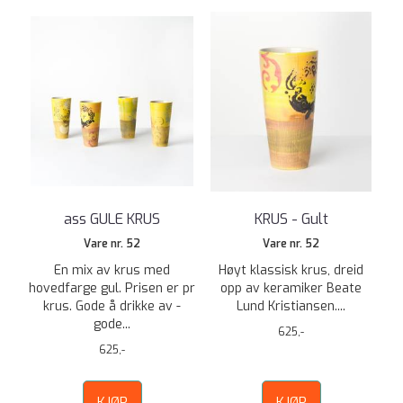
ass GULE KRUS
KRUS - Gult
Vare nr. 52
Vare nr. 52
En mix av krus med
Høyt klassisk krus, dreid
hovedfarge gul. Prisen er pr
opp av keramiker Beate
krus. Gode å drikke av -
Lund Kristiansen....
gode...
625,-
625,-
KJØP
KJØP