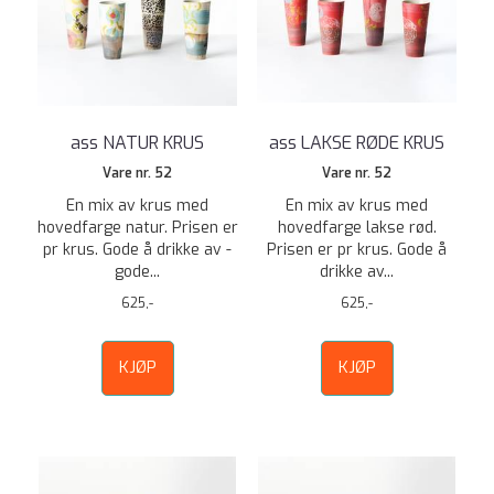
ass NATUR KRUS
ass LAKSE RØDE KRUS
Vare nr. 52
Vare nr. 52
En mix av krus med
En mix av krus med
hovedfarge natur. Prisen er
hovedfarge lakse rød.
pr krus. Gode å drikke av -
Prisen er pr krus. Gode å
gode...
drikke av...
625,-
625,-
KJØP
KJØP